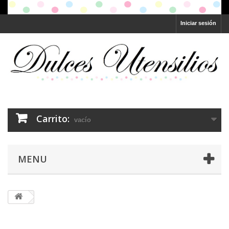
Iniciar sesión
Carrito:
vacío
MENU