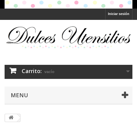
Iniciar sesión
Carrito:
vacío
MENU