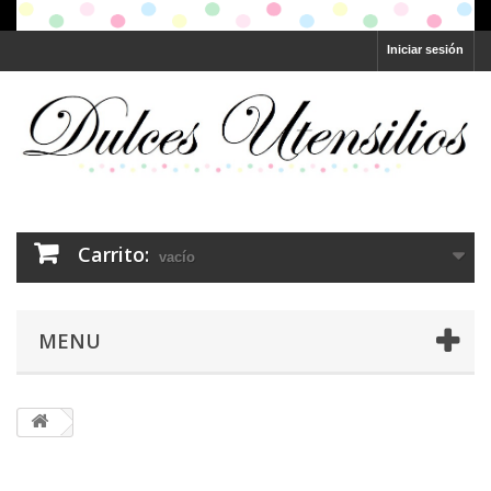
Iniciar sesión
Carrito:
vacío
MENU