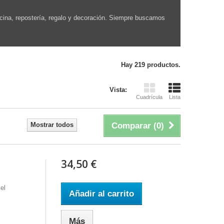
ocina, repostería, regalo y decoración. Siempre buscamos
Hay 219 productos.
Vista:
Cuadrícula
Lista
Mostrar todos
Comparar (
0
)
34,50 €
el
Añadir al carrito
Más