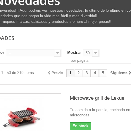
Novedades
nvenidos!!! Aquí podréis ver nuestras novedades, lo último de lo último en c
edades que nos hagan la vida mas fácil y mas divertida!!!
 mejores marcas, calidades y productos siempre al mejor precio!!
DADES
por
Mostrar
--
50
por página
 1 - 50 de 219 items
Previo
1
2
3
4
5
Siguiente
Microwave grill de Lekue
Tu comida a la parrilla, cocinada en 
microondas
En stock