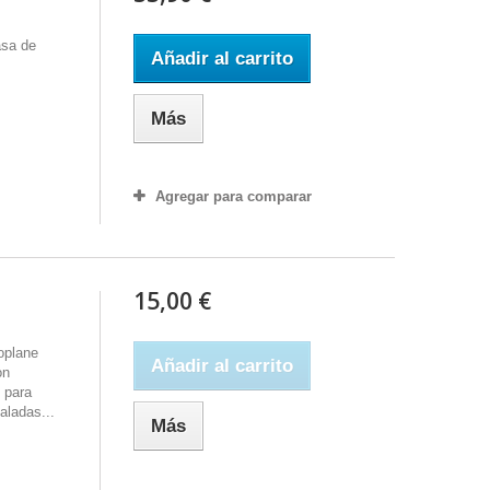
asa de
Añadir al carrito
Más
Agregar para comparar
15,00 €
oplane
Añadir al carrito
on
l para
aladas...
Más