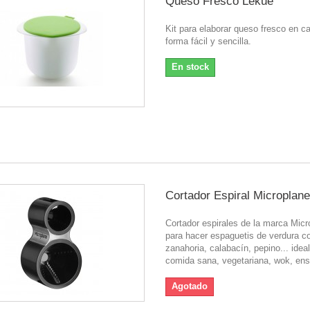
Queso Fresco Lekue
Kit para elaborar queso fresco en c
forma fácil y sencilla.
En stock
Cortador Espiral Microplane
Cortador espirales de la marca Micr
para hacer espaguetis de verdura c
zanahoria, calabacín, pepino... idea
comida sana, vegetariana, wok, ens
Agotado