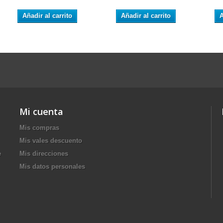
Añadir al carrito
Añadir al carrito
A
Mi cuenta
Mis compras
Mis vales descuento
e
Mis direcciones
Mis datos personales