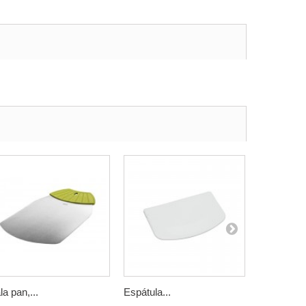
la pan,...
Espátula...
Batidor...