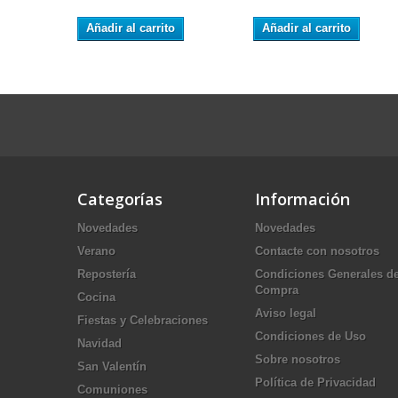
Añadir al carrito
Añadir al carrito
Categorías
Información
Novedades
Novedades
Verano
Contacte con nosotros
Repostería
Condiciones Generales d
Compra
Cocina
Aviso legal
Fiestas y Celebraciones
Condiciones de Uso
Navidad
Sobre nosotros
San Valentín
Política de Privacidad
Comuniones