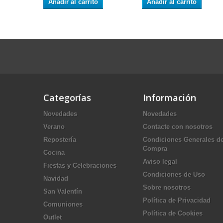
Añadir al carrito
Añadir al carrito
Categorías
Información
Novedades
Novedades
Verano
Contacte con nosotros
Repostería
Condiciones Generales d
Compra
Cocina
Aviso legal
Fiestas y Celebraciones
Condiciones de Uso
Navidad
Sobre nosotros
San Valentín
Política de Privacidad
Comuniones
Política de Cookies
Outlet