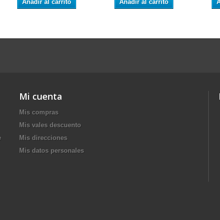
Añadir al carrito
Añadir al carrito
A
Mi cuenta
Mis compras
Mis vales descuento
e
Mis direcciones
Mis datos personales