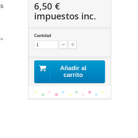
6,50 €
es
impuestos inc.
Cantidad
ca
Añadir al
carrito