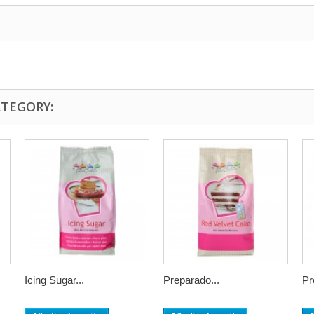
ATEGORY:
Icing Sugar...
Preparado...
Pr