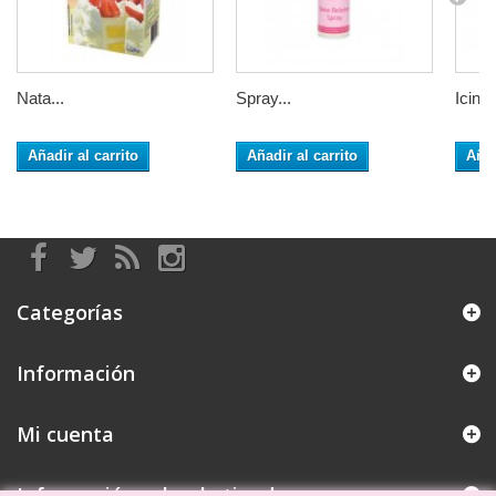
Nata...
Spray...
Icing 
Añadir al carrito
Añadir al carrito
Añad
Categorías
Información
Mi cuenta
Información sobre la tienda