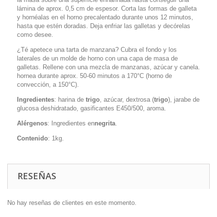
lámina de aprox. 0,5 cm de espesor. Corta las formas de galleta
y hornéalas en el horno precalentado durante unos 12 minutos,
hasta que estén doradas. Deja enfriar las galletas y decórelas
como desee.
¿Té apetece una tarta de manzana? Cubra el fondo y los
laterales de un molde de horno con una capa de masa de
galletas. Rellene con una mezcla de manzanas, azúcar y canela.
hornea durante aprox. 50-60 minutos a 170°C (horno de
convección, a 150°C).
Ingredientes
: harina de
trigo
, azúcar, dextrosa (
trigo
), jarabe de
glucosa deshidratado, gasificantes E450/500, aroma.
Alérgenos
: Ingredientes en
negrita
.
Contenido
: 1kg.
RESEÑAS
No hay reseñas de clientes en este momento.