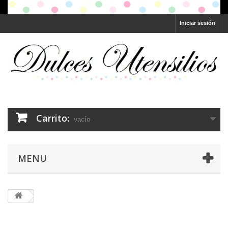
Iniciar sesión
Carrito:
vacío
MENU