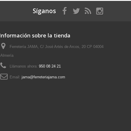
Síganos
Información sobre la tienda
Ferretería JAMA, C/ José Artés de Arcos, 20 CP 04004
Almería
Llámanos ahora:
950 08 24 21
Email:
jama@ferreteriajama.com