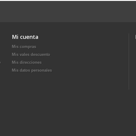
Mi cuenta
Mis compras
Mis vales descuento
e
Mis direcciones
Mis datos personales