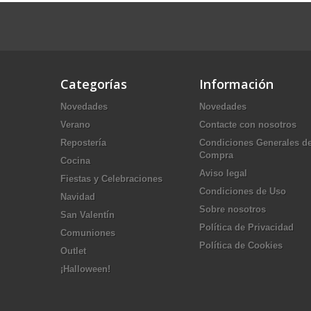
Categorías
Información
Novedades
Novedades
Verano
Contacte con nosotros
Repostería
Condiciones Generales d
Compra
Cocina
Aviso legal
Fiestas y Celebraciones
Condiciones de Uso
Navidad
Sobre nosotros
San Valentín
Política de Privacidad
Comuniones
Política de Cookies
Outlet
¡Halloween!