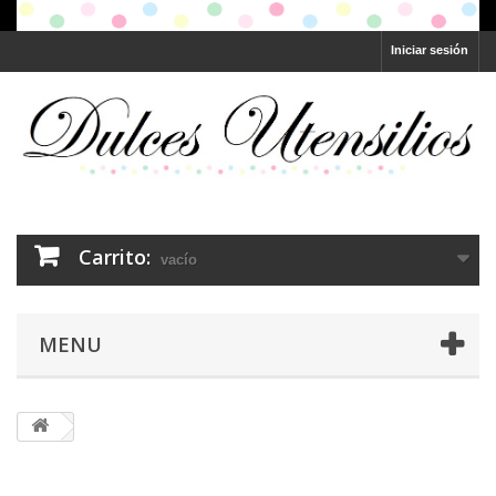
Iniciar sesión
Carrito:
vacío
MENU