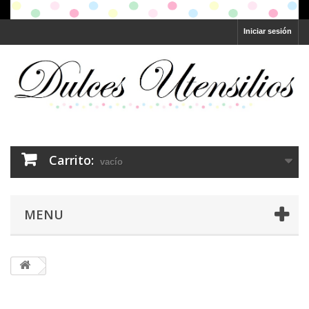
Iniciar sesión
Carrito:
vacío
MENU