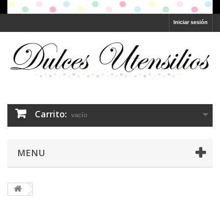
Iniciar sesión
Carrito:
vacío
MENU