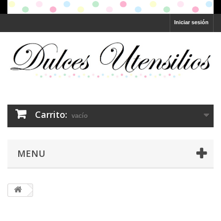
Iniciar sesión
Carrito:
vacío
MENU