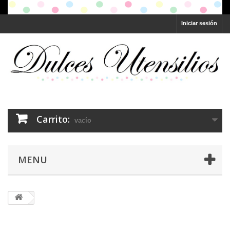
Iniciar sesión
Carrito:
vacío
MENU