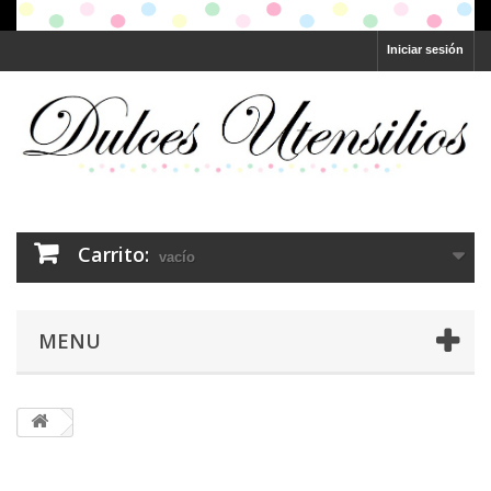
Iniciar sesión
Carrito:
vacío
MENU