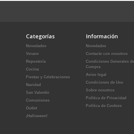
Categorías
Información
Novedades
Novedades
Verano
Contacte con nosotros
Repostería
Condiciones Generales d
Compra
Cocina
Aviso legal
Fiestas y Celebraciones
Condiciones de Uso
Navidad
Sobre nosotros
San Valentín
Política de Privacidad
Comuniones
Política de Cookies
Outlet
¡Halloween!