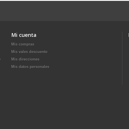
Mi cuenta
Mis compras
Mis vales descuento
e
Mis direcciones
Mis datos personales