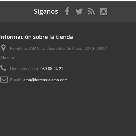
Síganos
Información sobre la tienda
Ferretería JAMA, C/ José Artés de Arcos, 20 CP 04004
Almería
Llámanos ahora:
950 08 24 21
Email:
jama@ferreteriajama.com