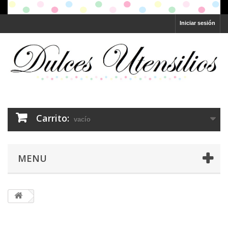
Iniciar sesión
Carrito:
vacío
MENU