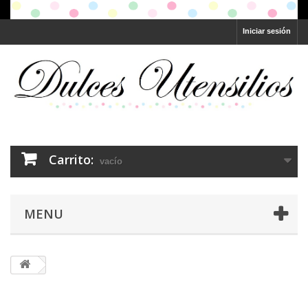
Iniciar sesión
Carrito:
vacío
MENU