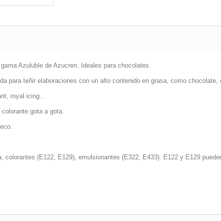
la gama Azuluble de Azucren. Ideales para chocolates.
a para teñir elaboraciones con un alto contenido en grasa, como chocolate, 
, royal icing...
 colorante gota a gota.
seco.
la, colorantes (E122, E129), emulsionantes (E322, E433). E122 y E129 pueden 