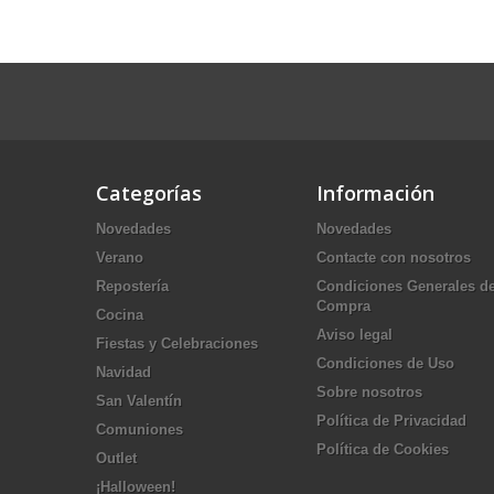
Categorías
Información
Novedades
Novedades
Verano
Contacte con nosotros
Repostería
Condiciones Generales d
Compra
Cocina
Aviso legal
Fiestas y Celebraciones
Condiciones de Uso
Navidad
Sobre nosotros
San Valentín
Política de Privacidad
Comuniones
Política de Cookies
Outlet
¡Halloween!