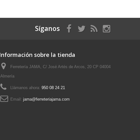
Síganos
Información sobre la tienda
Ferretería JAMA, C/ José Artés de Arcos, 20 CP 04004
Almería
Llámanos ahora:
950 08 24 21
Email:
jama@ferreteriajama.com