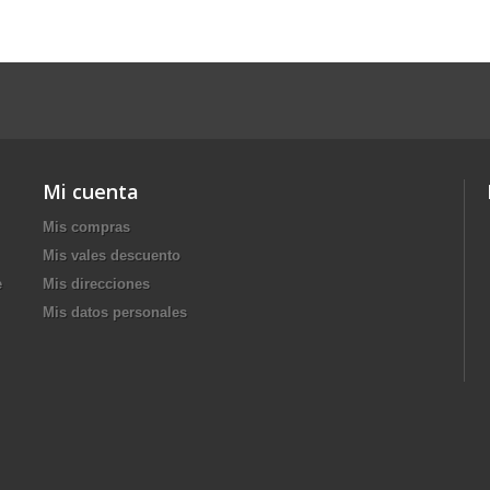
Mi cuenta
Mis compras
Mis vales descuento
e
Mis direcciones
Mis datos personales