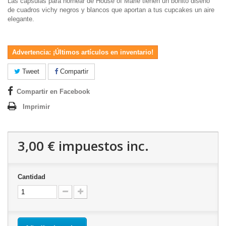
Las cápsulas para hornear de House of Marie tienen un bonito diseño
de cuadros vichy negros y blancos que aportan a tus cupcakes un aire
elegante.
Advertencia: ¡Últimos artículos en inventario!
Tweet
Compartir
Compartir en Facebook
Imprimir
3,00 €
impuestos inc.
Cantidad