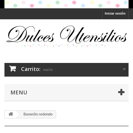
Iniciar sesión
Carrito:
vacío
MENU
Banetón redondo