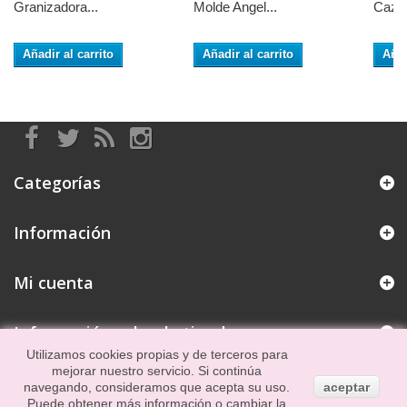
Granizadora...
Molde Angel...
Cazo 
Añadir al carrito
Añadir al carrito
Añad
Categorías
Información
Mi cuenta
Información sobre la tienda
Utilizamos cookies propias y de terceros para
mejorar nuestro servicio. Si continúa
navegando, consideramos que acepta su uso.
aceptar
Puede obtener más información o cambiar la